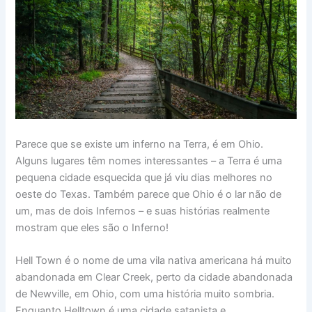
Parece que se existe um inferno na Terra, é em Ohio.
Alguns lugares têm nomes interessantes – a Terra é uma
pequena cidade esquecida que já viu dias melhores no
oeste do Texas. Também parece que Ohio é o lar não de
um, mas de dois Infernos – e suas histórias realmente
mostram que eles são o Inferno!
Hell Town é o nome de uma vila nativa americana há muito
abandonada em Clear Creek, perto da cidade abandonada
de Newville, em Ohio, com uma história muito sombria.
Enquanto Helltown é uma cidade satanista e