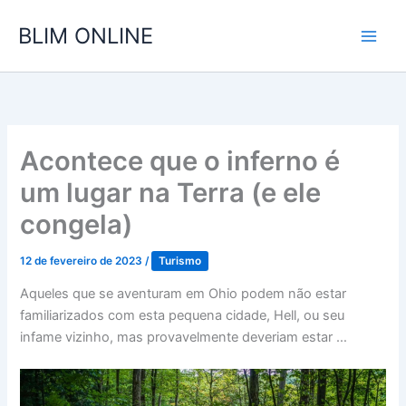
Ir
BLIM ONLINE
para
o
conteúdo
Acontece que o inferno é
um lugar na Terra (e ele
congela)
12 de fevereiro de 2023
/
Turismo
Aqueles que se aventuram em Ohio podem não estar
familiarizados com esta pequena cidade, Hell, ou seu
infame vizinho, mas provavelmente deveriam estar …