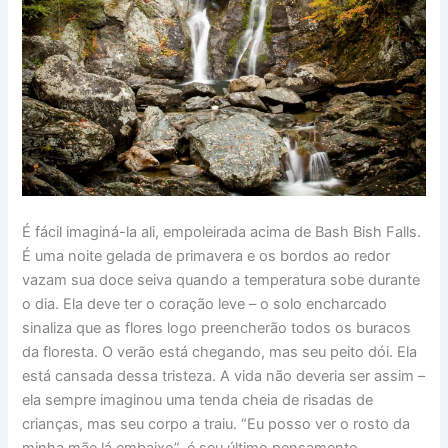
É fácil imaginá-la ali, empoleirada acima de Bash Bish Falls.
É uma noite gelada de primavera e os bordos ao redor
vazam sua doce seiva quando a temperatura sobe durante
o dia. Ela deve ter o coração leve – o solo encharcado
sinaliza que as flores logo preencherão todos os buracos
da floresta. O verão está chegando, mas seu peito dói. Ela
está cansada dessa tristeza. A vida não deveria ser assim –
ela sempre imaginou uma tenda cheia de risadas de
crianças, mas seu corpo a traiu. “Eu posso ver o rosto da
minha mãe lá embaixo”, é seu último pensamento