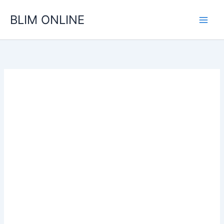
Ir
BLIM ONLINE
para
o
conteúdo