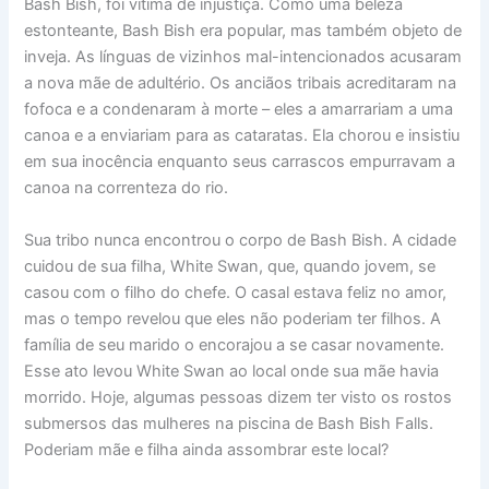
Bash Bish, foi vítima de injustiça. Como uma beleza
estonteante, Bash Bish era popular, mas também objeto de
inveja. As línguas de vizinhos mal-intencionados acusaram
a nova mãe de adultério. Os anciãos tribais acreditaram na
fofoca e a condenaram à morte – eles a amarrariam a uma
canoa e a enviariam para as cataratas. Ela chorou e insistiu
em sua inocência enquanto seus carrascos empurravam a
canoa na correnteza do rio.
Sua tribo nunca encontrou o corpo de Bash Bish. A cidade
cuidou de sua filha, White Swan, que, quando jovem, se
casou com o filho do chefe. O casal estava feliz no amor,
mas o tempo revelou que eles não poderiam ter filhos. A
família de seu marido o encorajou a se casar novamente.
Esse ato levou White Swan ao local onde sua mãe havia
morrido. Hoje, algumas pessoas dizem ter visto os rostos
submersos das mulheres na piscina de Bash Bish Falls.
Poderiam mãe e filha ainda assombrar este local?