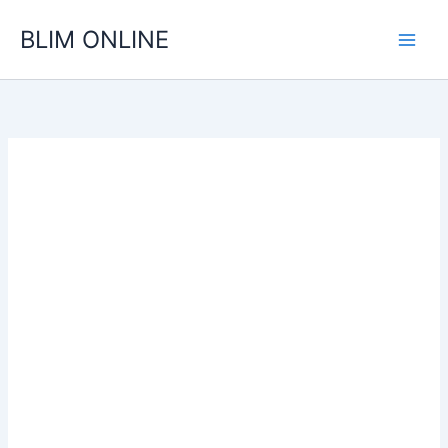
Ir
BLIM ONLINE
para
o
conteúdo