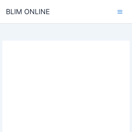
Ir
BLIM ONLINE
para
o
conteúdo