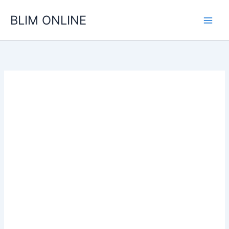
Ir
BLIM ONLINE
para
o
conteúdo