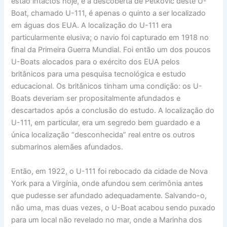
estão intactos hoje, e a descoberta de Petkovic deste U-
Boat, chamado U-111, é apenas o quinto a ser localizado
em águas dos EUA. A localização do U-111 era
particularmente elusiva; o navio foi capturado em 1918 no
final da Primeira Guerra Mundial. Foi então um dos poucos
U-Boats alocados para o exército dos EUA pelos
britânicos para uma pesquisa tecnológica e estudo
educacional. Os britânicos tinham uma condição: os U-
Boats deveriam ser propositalmente afundados e
descartados após a conclusão do estudo. A localização do
U-111, em particular, era um segredo bem guardado e a
única localização “desconhecida” real entre os outros
submarinos alemães afundados.
Então, em 1922, o U-111 foi rebocado da cidade de Nova
York para a Virgínia, onde afundou sem cerimônia antes
que pudesse ser afundado adequadamente. Salvando-o,
não uma, mas duas vezes, o U-Boat acabou sendo puxado
para um local não revelado no mar, onde a Marinha dos