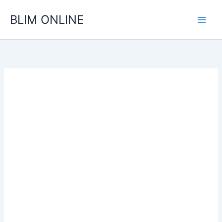
Ir
BLIM ONLINE
para
o
conteúdo