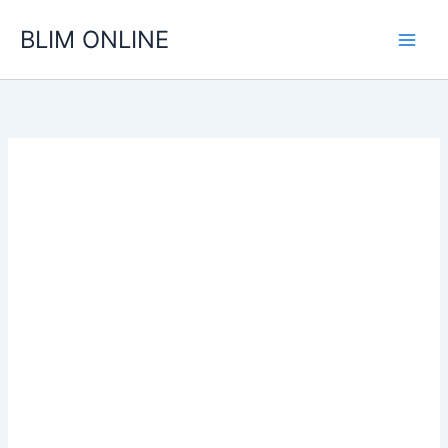
Ir
BLIM ONLINE
para
o
conteúdo