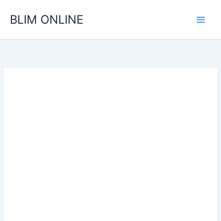
Ir
BLIM ONLINE
para
o
conteúdo