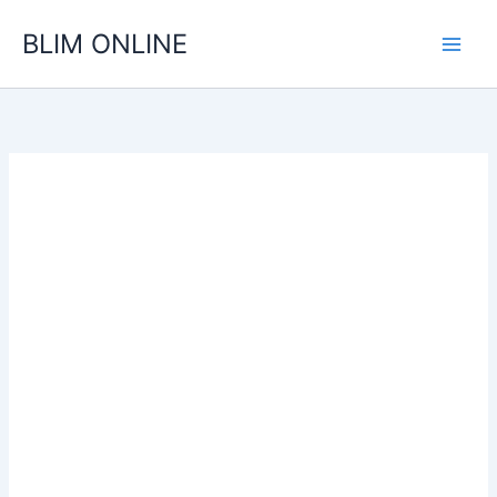
Ir
BLIM ONLINE
para
o
conteúdo