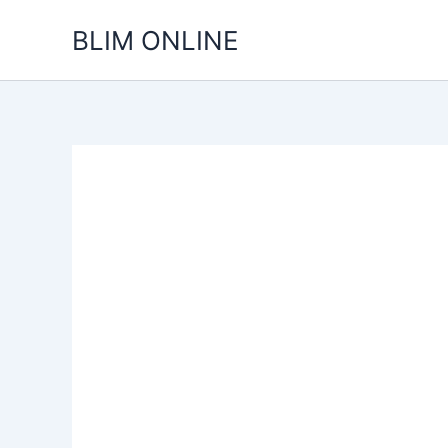
Ir
BLIM ONLINE
para
o
conteúdo