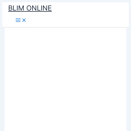
Ir
BLIM ONLINE
para
o
conteúdo