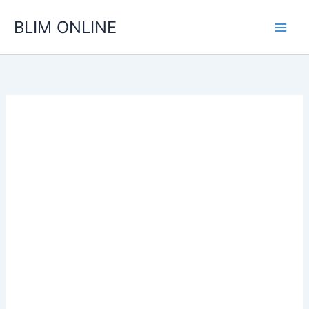
Ir
BLIM ONLINE
para
o
conteúdo