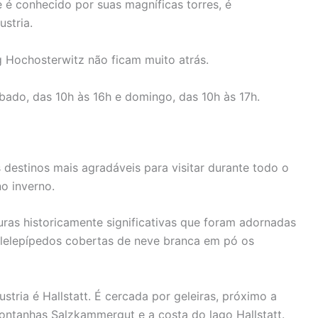
e é conhecido por suas magníficas torres, é
stria.
g Hochosterwitz não ficam muito atrás.
bado, das 10h às 16h e domingo, das 10h às 17h.
 destinos mais agradáveis ​​para visitar durante todo o
o inverno.
uras historicamente significativas que foram adornadas
ralelepípedos cobertas de neve branca em pó os
stria é Hallstatt. É cercada por geleiras, próximo a
montanhas Salzkammergut e a costa do lago Hallstatt.