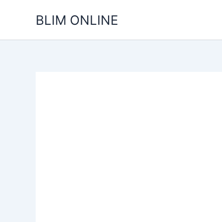
Ir
BLIM ONLINE
para
o
conteúdo