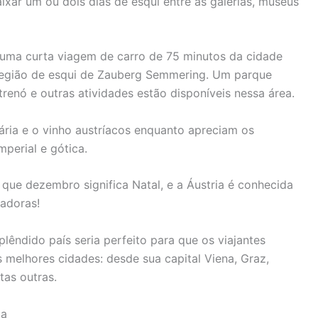
caixar um ou dois dias de esqui entre as galerias, museus
uma curta viagem de carro de 75 minutos da cidade
 região de esqui de Zauberg Semmering. Um parque
 trenó e outras atividades estão disponíveis nessa área.
ria e o vinho austríacos enquanto apreciam os
perial e gótica.
que dezembro significa Natal, e a Áustria é conhecida
tadoras!
lêndido país seria perfeito para que os viajantes
melhores cidades: desde sua capital Viena, Graz,
tas outras.
ia