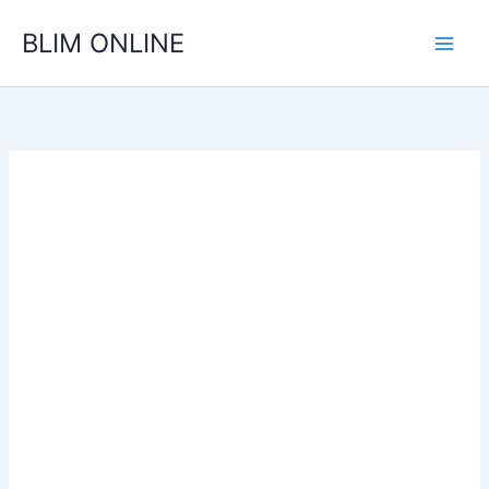
Ir
BLIM ONLINE
para
o
conteúdo