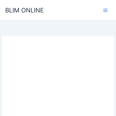
Ir
BLIM ONLINE
para
o
conteúdo